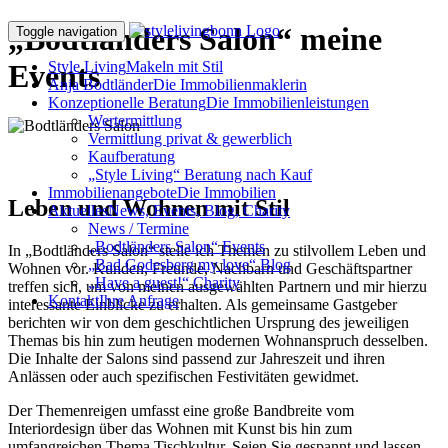
„Bodtländers Salon“ meine
Toggle navigation
Events
Style Living
Makeln mit Stil
Anja Bodtländer
Die Immobilienmaklerin
Konzeptionelle Beratung
Die Immobilienleistungen
Wertermittlung
Vermittlung privat & gewerblich
Kaufberatung
„Style Living“ Beratung nach Kauf
Immobilienangebote
Die Immobilien
Leben und Wohnen mit Stil
Aktuelles
News, Events, Blog, Charity
News / Termine
„Bodtländers Salon“ Events
In „Bodtländers Salon“ stelle ich Themen zu stilvollem Leben und
„Bad Godesberg my love“ Blog
Wohnen vor. Kunden, Freunde, Nachbarn und Geschäftspartner
„Have a guest!“ Charity
treffen sich, um von meinen ausgewählten Partnern und mir hierzu
Kontakt
Ihre Anfrage
interessante Einblicke zu erhalten. Als gemeinsame Gastgeber
berichten wir von dem geschichtlichen Ursprung des jeweiligen
Themas bis hin zum heutigen modernen Wohnanspruch desselben.
Die Inhalte der Salons sind passend zur Jahreszeit und ihren
Anlässen oder auch spezifischen Festivitäten gewidmet.
Der Themenreigen umfasst eine große Bandbreite vom
Interiordesign über das Wohnen mit Kunst bis hin zum
umfangreichen Thema Tischkultur. Seien Sie gespannt und lassen