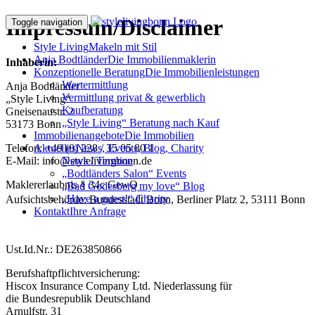
Impressum/Disclaimer
Toggle navigation
Style Living
Makeln mit Stil
Anja Bodtländer
Die Immobilienmaklerin
Inhaberin:
Konzeptionelle Beratung
Die Immobilienleistungen
Wertermittlung
Anja Bodtländer
Vermittlung privat & gewerblich
„Style Living“
Kaufberatung
Gneisenaustr. 2
„Style Living“ Beratung nach Kauf
53173 Bonn
Immobilienangebote
Die Immobilien
Telefon: +49 (0) 228 / 35 05 80 1
Aktuelles
News, Events, Blog, Charity
E-Mail: info@stylelivingbonn.de
News / Termine
„Bodtländers Salon“ Events
Maklererlaubnis § 34c GewO
„Bad Godesberg my love“ Blog
„Have a guest!“ Charity
Aufsichtsbehörde: Bundesstadt Bonn, Berliner Platz 2, 53111 Bonn
Kontakt
Ihre Anfrage
Ust.Id.Nr.: DE263850866
Berufshaftpflichtversicherung:
Hiscox Insurance Company Ltd. Niederlassung für
die Bundesrepublik Deutschland
Arnulfstr. 31