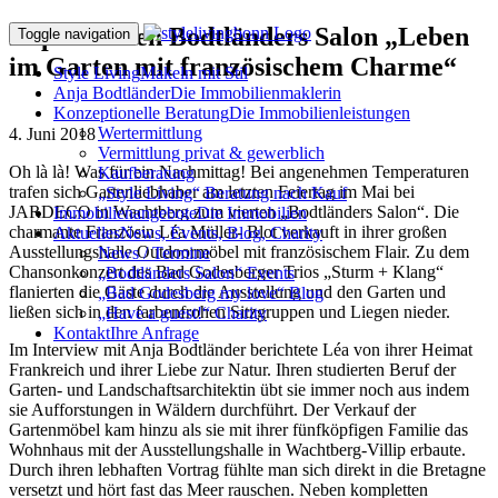
Impressionen Bodtländers Salon „Leben
Toggle navigation
im Garten mit französischem Charme“
Style Living
Makeln mit Stil
Anja Bodtländer
Die Immobilienmaklerin
Konzeptionelle Beratung
Die Immobilienleistungen
Wertermittlung
4. Juni 2018
Vermittlung privat & gewerblich
Oh là là! Was für ein Nachmittag! Bei angenehmen Temperaturen
Kaufberatung
trafen sich Gartenliebhaber am letzten Feiertag im Mai bei
„Style Living“ Beratung nach Kauf
JARDECO in Wachtberg zum vierten „Bodtländers Salon“. Die
Immobilienangebote
Die Immobilien
charmante Französin Léa Müller- Blot verkauft in ihrer großen
Aktuelles
News, Events, Blog, Charity
Ausstellungshalle Outdoormöbel mit französischem Flair. Zu dem
News / Termine
Chansonkonzert des Bad Godesberger Trios „Sturm + Klang“
„Bodtländers Salon“ Events
flanierten die Gäste durch die Ausstellung und den Garten und
„Bad Godesberg my love“ Blog
ließen sich in den farbenfrohen Sitzgruppen und Liegen nieder.
„Have a guest!“ Charity
Kontakt
Ihre Anfrage
Im Interview mit Anja Bodtländer berichtete Léa von ihrer Heimat
Frankreich und ihrer Liebe zur Natur. Ihren studierten Beruf der
Garten- und Landschaftsarchitektin übt sie immer noch aus indem
sie Aufforstungen in Wäldern durchführt. Der Verkauf der
Gartenmöbel kam hinzu als sie mit ihrer fünfköpfigen Familie das
Wohnhaus mit der Ausstellungshalle in Wachtberg-Villip erbaute.
Durch ihren lebhaften Vortrag fühlte man sich direkt in die Bretagne
versetzt und hört fast das Meer rauschen. Neben kompletten