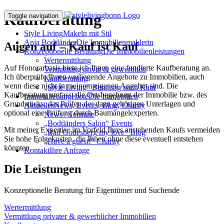
Kaufberatung
Toggle navigation
Style Living
Makeln mit Stil
Anja Bodtländer
Die Immobilienmaklerin
Augen auf – Kauf ist Kauf
Konzeptionelle Beratung
Die Immobilienleistungen
Wertermittlung
Auf Honorarbasis biete ich Ihnen eine fundierte Kaufberatung an.
Vermittlung privat & gewerblich
Ich überprüfe Ihnen vorliegende Angebote zu Immobilien, auch
Kaufberatung
wenn diese nicht in meinem eigenen Angebot sind. Die
„Style Living“ Beratung nach Kauf
Kaufberatung umfasst die Ortsbegehung der Immobilie bzw. des
Immobilienangebote
Die Immobilien
Grundstücks, das Prüfen der dazu gehörigen Unterlagen und
Aktuelles
News, Events, Blog, Charity
optional eine Prüfung durch Baumängelexperten.
News / Termine
„Bodtländers Salon“ Events
Mit meiner Expertise im Vorfeld Ihres anstehenden Kaufs vermeiden
„Bad Godesberg my love“ Blog
Sie hohe Folgekosten, die Ihnen ohne diese eventuell entstehen
„Have a guest!“ Charity
könnten.
Kontakt
Ihre Anfrage
Die Leistungen
Konzeptionelle Beratung für Eigentümer und Suchende
Wertermittlung
Vermittlung privater & gewerblicher Immobilien