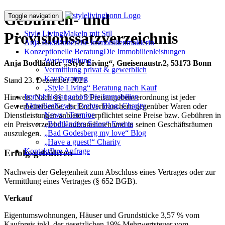
Gebühren- und
Toggle navigation
Provisionssatzverzeichnis
Style Living
Makeln mit Stil
Anja Bodtländer
Die Immobilienmaklerin
Konzeptionelle Beratung
Die Immobilienleistungen
Wertermittlung
Anja Bodtländer „Style Living“, Gneisenaustr.2, 53173 Bonn
Vermittlung privat & gewerblich
Kaufberatung
Stand 23. Dezember 2021
„Style Living“ Beratung nach Kauf
Immobilienangebote
Die Immobilien
Hinweis: Nach §§ 1 und 5 Preisangabenverordnung ist jeder
Aktuelles
News, Events, Blog, Charity
Gewerbetreibende, der Endverbrauchern gegenüber Waren oder
News / Termine
Dienstleistungen anbietet, verpflichtet seine Preise bzw. Gebühren in
„Bodtländers Salon“ Events
ein Preisverzeichnis aufzunehmen und in seinen Geschäftsräumen
„Bad Godesberg my love“ Blog
auszulegen.
„Have a guest!“ Charity
Kontakt
Ihre Anfrage
Erfolgsgebühren
Nachweis der Gelegenheit zum Abschluss eines Vertrages oder zur
Vermittlung eines Vertrages (§ 652 BGB).
Verkauf
Eigentumswohnungen, Häuser und Grundstücke 3,57 % vom
Kaufpreis inkl. der gesetzlichen 19% Mehrwertsteuer vom