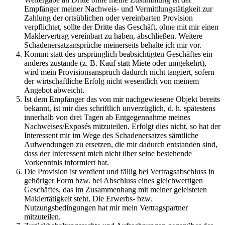
Empfänger meiner Nachweis- und Vermittlungstätigkeit zur
Zahlung der ortsüblichen oder vereinbarten Provision
verpflichtet, sollte der Dritte das Geschäft, ohne mit mir einen
Maklervertrag vereinbart zu haben, abschließen. Weitere
Schadenersatzansprüche meinerseits behalte ich mir vor.
Kommt statt des ursprünglich beabsichtigten Geschäftes ein
anderes zustande (z. B. Kauf statt Miete oder umgekehrt),
wird mein Provisionsanspruch dadurch nicht tangiert, sofern
der wirtschaftliche Erfolg nicht wesentlich von meinem
Angebot abweicht.
Ist dem Empfänger das von mir nachgewiesene Objekt bereits
bekannt, ist mir dies schriftlich unverzüglich, d. h. spätestens
innerhalb von drei Tagen ab Entgegennahme meines
Nachweises/Exposés mitzuteilen. Erfolgt dies nicht, so hat der
Interessent mir im Wege des Schadenersatzes sämtliche
Aufwendungen zu ersetzen, die mir dadurch entstanden sind,
dass der Interessent mich nicht über seine bestehende
Vorkenntnis informiert hat.
Die Provision ist verdient und fällig bei Vertragsabschluss in
gehöriger Form bzw. bei Abschluss eines gleichwertigen
Geschäftes, das im Zusammenhang mit meiner geleisteten
Maklertätigkeit steht. Die Erwerbs- bzw.
Nutzungsbedingungen hat mir mein Vertragspartner
mitzuteilen.