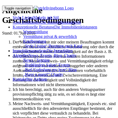
Allgemeine
Toggle navigation
Geschäftsbedingungen
Style Living
Makeln mit Stil
Anja Bodtländer
Die Immobilienmaklerin
Konzeptionelle Beratung
Die Immobilienleistungen
Wertermittlung
Stand: 01. Juli 2016
Vermittlung privat & gewerblich
Kaufberatung
Der Maklervertrag mit mir oder meinem Beauftragten kommt
„Style Living“ Beratung nach Kauf
entweder durch eine schriftliche Vereinbarung oder durch die
Immobilienangebote
Die Immobilien
Inanspruchnahme meiner Maklertätigkeit auf der Basis z. B.
Aktuelles
News, Events, Blog, Charity
des Objektexposés oder von mir erteilten Informationen
News / Termine
zustande. Meine Nachweis- und Vermittlungstätigkeit erfolgt
„Bodtländers Salon“ Events
aufgrund der mir von meinem Auftraggeber oder anderen
„Bad Godesberg my love“ Blog
Auskunftsbefugten erteilten Informationen vorbehaltlich
„Have a guest!“ Charity
Irrtum, Zwischenverkauf und Zwischenvermietung. Eine
Kontakt
Ihre Anfrage
Haftung für die Richtigkeit und Vollständigkeit der
Informationen wird nicht übernommen.
Ich bin berechtigt, auch für den anderen Vertragspartner
provisionspflichtig tätig zu sein, es sei denn es liegt eine
Interessenkollision vor.
Meine Nachweis- und Vermittlungstätigkeit, Exposés etc. sind
ausschließlich für den adressierten Empfänger bestimmt, der
sich verpflichtet diese vertraulich zu behandeln. Bei
Weitergabe an Dritte ohne meine Zustimmung ist der