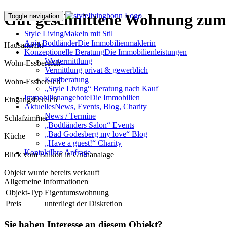
Gut geschnittene Wohnung zum
Toggle navigation
Style Living
Makeln mit Stil
Anja Bodtländer
Die Immobilienmaklerin
Hausansicht
Konzeptionelle Beratung
Die Immobilienleistungen
Wertermittlung
Wohn-Essbereich
Vermittlung privat & gewerblich
Kaufberatung
Wohn-Essbereich
„Style Living“ Beratung nach Kauf
Immobilienangebote
Die Immobilien
Eingangsbereich
Aktuelles
News, Events, Blog, Charity
News / Termine
Schlafzimmer
„Bodtländers Salon“ Events
„Bad Godesberg my love“ Blog
Küche
„Have a guest!“ Charity
Kontakt
Ihre Anfrage
Blick vom Balkon in Grünanalage
Objekt wurde bereits verkauft
Allgemeine Informationen
Objekt-Typ
Eigentumswohnung
Preis
unterliegt der Diskretion
Sie haben Interesse an diesem Objekt?