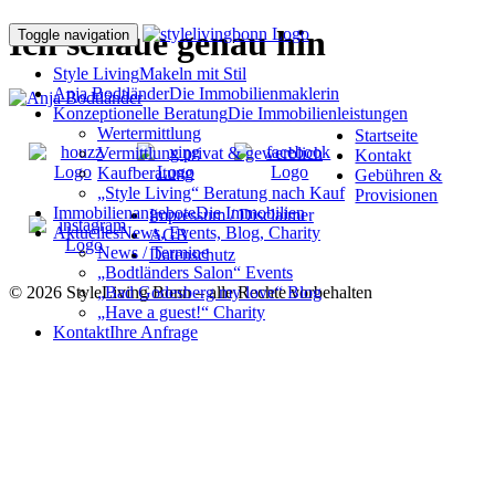
Ich schaue genau hin
Toggle navigation
Style Living
Makeln mit Stil
Anja Bodtländer
Die Immobilienmaklerin
Konzeptionelle Beratung
Die Immobilienleistungen
Wertermittlung
Startseite
Vermittlung privat & gewerblich
Kontakt
Kaufberatung
Gebühren &
„Style Living“ Beratung nach Kauf
Provisionen
Immobilienangebote
Die Immobilien
Impressum / Disclaimer
Aktuelles
News, Events, Blog, Charity
AGB
News / Termine
Datenschutz
„Bodtländers Salon“ Events
© 2026 StyleLiving Bonn – alle Rechte vorbehalten
„Bad Godesberg my love“ Blog
„Have a guest!“ Charity
Kontakt
Ihre Anfrage