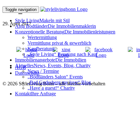
IMG_1750
Toggle navigation
Style Living
Makeln mit Stil
29. April 2017
Anja Bodtländer
Die Immobilienmaklerin
Konzeptionelle Beratung
Die Immobilienleistungen
Wertermittlung
Vermittlung privat & gewerblich
Kaufberatung
„Style Living“ Beratung nach Kauf
Immobilienangebote
Die Immobilien
Aktuelles
News, Events, Blog, Charity
AGB
News / Termine
Datenschutz
„Bodtländers Salon“ Events
„Bad Godesberg my love“ Blog
© 2026 StyleLiving Bonn – alle Rechte vorbehalten
„Have a guest!“ Charity
Kontakt
Ihre Anfrage