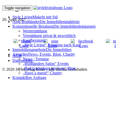
IMG_1727
Toggle navigation
Style Living
Makeln mit Stil
29. April 2017
Anja Bodtländer
Die Immobilienmaklerin
Konzeptionelle Beratung
Die Immobilienleistungen
Wertermittlung
Vermittlung privat & gewerblich
Kaufberatung
„Style Living“ Beratung nach Kauf
Immobilienangebote
Die Immobilien
Aktuelles
News, Events, Blog, Charity
AGB
News / Termine
Datenschutz
„Bodtländers Salon“ Events
„Bad Godesberg my love“ Blog
© 2026 StyleLiving Bonn – alle Rechte vorbehalten
„Have a guest!“ Charity
Kontakt
Ihre Anfrage