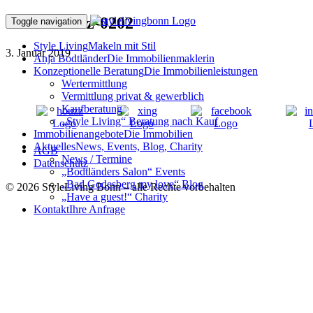
181201ffDez-0202
Toggle navigation
Style Living
Makeln mit Stil
3. Januar 2019
Anja Bodtländer
Die Immobilienmaklerin
Konzeptionelle Beratung
Die Immobilienleistungen
Wertermittlung
Vermittlung privat & gewerblich
Kaufberatung
„Style Living“ Beratung nach Kauf
Immobilienangebote
Die Immobilien
Aktuelles
News, Events, Blog, Charity
AGB
News / Termine
Datenschutz
„Bodtländers Salon“ Events
„Bad Godesberg my love“ Blog
© 2026 StyleLiving Bonn – alle Rechte vorbehalten
„Have a guest!“ Charity
Kontakt
Ihre Anfrage