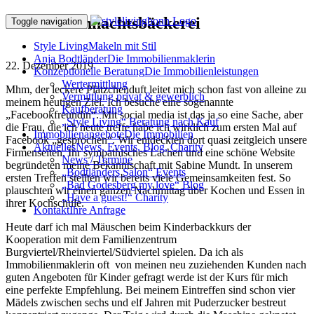
In der Weihnachtsbäckerei
Toggle navigation
Style Living
Makeln mit Stil
Anja Bodtländer
Die Immobilienmaklerin
22. Dezember 2019
Konzeptionelle Beratung
Die Immobilienleistungen
Wertermittlung
Mhm, der leckere Plätzchenduft leitet mich schon fast von alleine zu
Vermittlung privat & gewerblich
meinem heutigen Ziel. Ich besuche eine sogenannte
Kaufberatung
„Facebookfreundin“. Mit social media ist das ja so eine Sache, aber
„Style Living“ Beratung nach Kauf
die Frau, die ich heute treffe habe ich wirklich zum ersten Mal auf
Immobilienangebote
Die Immobilien
Facebook „gesprochen“. Wir entdeckten dort quasi zeitgleich unsere
Aktuelles
News, Events, Blog, Charity
Firmenseiten. Ihr sympathisches Lachen und eine schöne Website
News / Termine
begründeten meine Bekanntschaft mit Sabine Mundt. In unserem
„Bodtländers Salon“ Events
ersten Treffen stellten wir bereits viele Gemeinsamkeiten fest. So
„Bad Godesberg my love“ Blog
plauschten wir einen ganzen Nachmittag über Kochen und Essen in
„Have a guest!“ Charity
ihrer Kochschule.
Kontakt
Ihre Anfrage
Heute darf ich mal Mäuschen beim Kinderbackkurs der
Kooperation mit dem Familienzentrum
Burgviertel/Rheinviertel/Südviertel spielen. Da ich als
Immobilienmaklerin oft von meinen neu zuziehenden Kunden nach
guten Angeboten für Kinder gefragt werde ist der Kurs für mich
eine perfekte Empfehlung. Bei meinem Eintreffen sind schon vier
Mädels zwischen sechs und elf Jahren mit Puderzucker bestreut