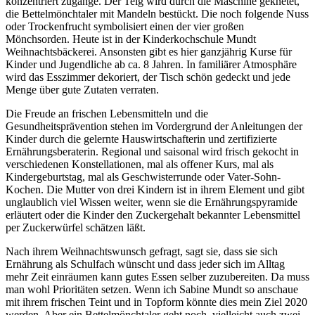
konzentriert zugange. Der Teig wird durch die Maschine geknetet,
die Bettelmönchtaler mit Mandeln bestückt. Die noch folgende Nuss
oder Trockenfrucht symbolisiert einen der vier großen
Mönchsorden. Heute ist in der Kinderkochschule Mundt
Weihnachtsbäckerei. Ansonsten gibt es hier ganzjährig Kurse für
Kinder und Jugendliche ab ca. 8 Jahren. In familiärer Atmosphäre
wird das Esszimmer dekoriert, der Tisch schön gedeckt und jede
Menge über gute Zutaten verraten.
Die Freude an frischen Lebensmitteln und die
Gesundheitsprävention stehen im Vordergrund der Anleitungen der
Kinder durch die gelernte Hauswirtschafterin und zertifizierte
Ernährungsberaterin. Regional und saisonal wird frisch gekocht in
verschiedenen Konstellationen, mal als offener Kurs, mal als
Kindergeburtstag, mal als Geschwisterrunde oder Vater-Sohn-
Kochen. Die Mutter von drei Kindern ist in ihrem Element und gibt
unglaublich viel Wissen weiter, wenn sie die Ernährungspyramide
erläutert oder die Kinder den Zuckergehalt bekannter Lebensmittel
per Zuckerwürfel schätzen läßt.
Nach ihrem Weihnachtswunsch gefragt, sagt sie, dass sie sich
Ernährung als Schulfach wünscht und dass jeder sich im Alltag
mehr Zeit einräumen kann gutes Essen selber zuzubereiten. Da muss
man wohl Prioritäten setzen. Wenn ich Sabine Mundt so anschaue
mit ihrem frischen Teint und in Topform könnte dies mein Ziel 2020
werden. Aber ein Bettelmönchtaler geht noch, vielleicht auch zwei,