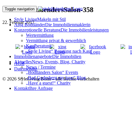
170216BodtlaendersSalon-358
Toggle navigation
Style Living
Makeln mit Stil
22. Februar 2017
Anja Bodtländer
Die Immobilienmaklerin
Konzeptionelle Beratung
Die Immobilienleistungen
Wertermittlung
Vermittlung privat & gewerblich
Kaufberatung
„Style Living“ Beratung nach Kauf
Immobilienangebote
Die Immobilien
Aktuelles
News, Events, Blog, Charity
AGB
News / Termine
Datenschutz
„Bodtländers Salon“ Events
„Bad Godesberg my love“ Blog
© 2026 StyleLiving Bonn – alle Rechte vorbehalten
„Have a guest!“ Charity
Kontakt
Ihre Anfrage