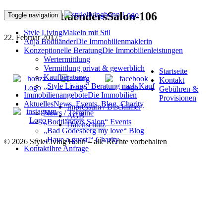
170216BodtlaendersSalon-106
Toggle navigation
Style Living
Makeln mit Stil
22. Februar 2017
Anja Bodtländer
Die Immobilienmaklerin
Konzeptionelle Beratung
Die Immobilienleistungen
Wertermittlung
Vermittlung privat & gewerblich
Startseite
Kaufberatung
Kontakt
„Style Living“ Beratung nach Kauf
Gebühren &
Immobilienangebote
Die Immobilien
Provisionen
Aktuelles
News, Events, Blog, Charity
Impressum / Disclaimer
News / Termine
AGB
„Bodtländers Salon“ Events
Datenschutz
„Bad Godesberg my love“ Blog
„Have a guest!“ Charity
© 2026 StyleLiving Bonn – alle Rechte vorbehalten
Kontakt
Ihre Anfrage