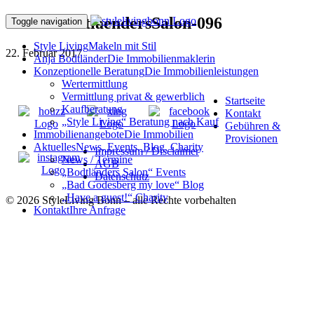
170216BodtlaendersSalon-096
Toggle navigation
Style Living
Makeln mit Stil
22. Februar 2017
Anja Bodtländer
Die Immobilienmaklerin
Konzeptionelle Beratung
Die Immobilienleistungen
Wertermittlung
Vermittlung privat & gewerblich
Startseite
Kaufberatung
Kontakt
„Style Living“ Beratung nach Kauf
Gebühren &
Immobilienangebote
Die Immobilien
Provisionen
Aktuelles
News, Events, Blog, Charity
Impressum / Disclaimer
News / Termine
AGB
„Bodtländers Salon“ Events
Datenschutz
„Bad Godesberg my love“ Blog
„Have a guest!“ Charity
© 2026 StyleLiving Bonn – alle Rechte vorbehalten
Kontakt
Ihre Anfrage