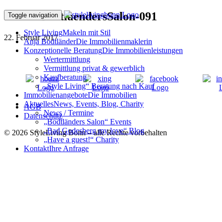
170216BodtlaendersSalon-091
Toggle navigation
Style Living
Makeln mit Stil
22. Februar 2017
Anja Bodtländer
Die Immobilienmaklerin
Konzeptionelle Beratung
Die Immobilienleistungen
Wertermittlung
Vermittlung privat & gewerblich
Kaufberatung
„Style Living“ Beratung nach Kauf
Immobilienangebote
Die Immobilien
Aktuelles
News, Events, Blog, Charity
AGB
News / Termine
Datenschutz
„Bodtländers Salon“ Events
„Bad Godesberg my love“ Blog
© 2026 StyleLiving Bonn – alle Rechte vorbehalten
„Have a guest!“ Charity
Kontakt
Ihre Anfrage