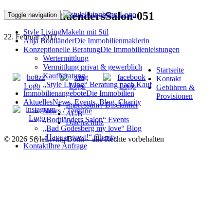
170216BodtlaendersSalon-051
Toggle navigation
Style Living
Makeln mit Stil
22. Februar 2017
Anja Bodtländer
Die Immobilienmaklerin
Konzeptionelle Beratung
Die Immobilienleistungen
Wertermittlung
Vermittlung privat & gewerblich
Startseite
Kaufberatung
Kontakt
„Style Living“ Beratung nach Kauf
Gebühren &
Immobilienangebote
Die Immobilien
Provisionen
Aktuelles
News, Events, Blog, Charity
Impressum / Disclaimer
News / Termine
AGB
„Bodtländers Salon“ Events
Datenschutz
„Bad Godesberg my love“ Blog
„Have a guest!“ Charity
© 2026 StyleLiving Bonn – alle Rechte vorbehalten
Kontakt
Ihre Anfrage