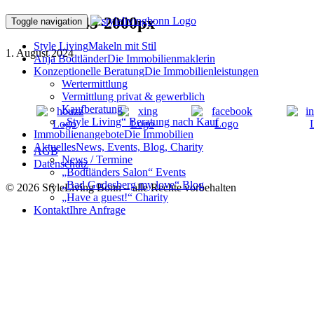
240715ff-445-2000px
Toggle navigation
Style Living
Makeln mit Stil
1. August 2024
Anja Bodtländer
Die Immobilienmaklerin
Konzeptionelle Beratung
Die Immobilienleistungen
Wertermittlung
Vermittlung privat & gewerblich
Kaufberatung
„Style Living“ Beratung nach Kauf
Immobilienangebote
Die Immobilien
Aktuelles
News, Events, Blog, Charity
AGB
News / Termine
Datenschutz
„Bodtländers Salon“ Events
„Bad Godesberg my love“ Blog
© 2026 StyleLiving Bonn – alle Rechte vorbehalten
„Have a guest!“ Charity
Kontakt
Ihre Anfrage