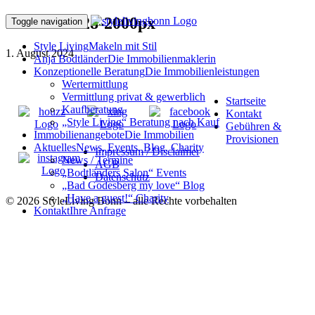
240715ff-428-2000px
Toggle navigation
Style Living
Makeln mit Stil
1. August 2024
Anja Bodtländer
Die Immobilienmaklerin
Konzeptionelle Beratung
Die Immobilienleistungen
Wertermittlung
Vermittlung privat & gewerblich
Startseite
Kaufberatung
Kontakt
„Style Living“ Beratung nach Kauf
Gebühren &
Immobilienangebote
Die Immobilien
Provisionen
Aktuelles
News, Events, Blog, Charity
Impressum / Disclaimer
News / Termine
AGB
„Bodtländers Salon“ Events
Datenschutz
„Bad Godesberg my love“ Blog
„Have a guest!“ Charity
© 2026 StyleLiving Bonn – alle Rechte vorbehalten
Kontakt
Ihre Anfrage