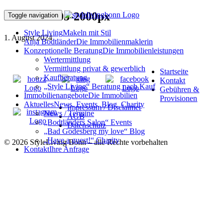
240715ff-405-2000px
Toggle navigation
Style Living
Makeln mit Stil
1. August 2024
Anja Bodtländer
Die Immobilienmaklerin
Konzeptionelle Beratung
Die Immobilienleistungen
Wertermittlung
Vermittlung privat & gewerblich
Startseite
Kaufberatung
Kontakt
„Style Living“ Beratung nach Kauf
Gebühren &
Immobilienangebote
Die Immobilien
Provisionen
Aktuelles
News, Events, Blog, Charity
Impressum / Disclaimer
News / Termine
AGB
„Bodtländers Salon“ Events
Datenschutz
„Bad Godesberg my love“ Blog
„Have a guest!“ Charity
© 2026 StyleLiving Bonn – alle Rechte vorbehalten
Kontakt
Ihre Anfrage