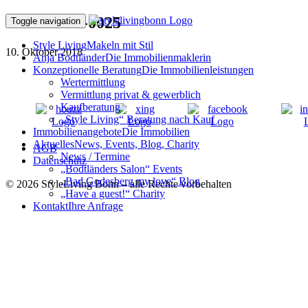
181001Okt-0025
Toggle navigation
Style Living
Makeln mit Stil
10. Oktober 2018
Anja Bodtländer
Die Immobilienmaklerin
Konzeptionelle Beratung
Die Immobilienleistungen
Wertermittlung
Vermittlung privat & gewerblich
Kaufberatung
„Style Living“ Beratung nach Kauf
Immobilienangebote
Die Immobilien
Aktuelles
News, Events, Blog, Charity
AGB
News / Termine
Datenschutz
„Bodtländers Salon“ Events
„Bad Godesberg my love“ Blog
© 2026 StyleLiving Bonn – alle Rechte vorbehalten
„Have a guest!“ Charity
Kontakt
Ihre Anfrage