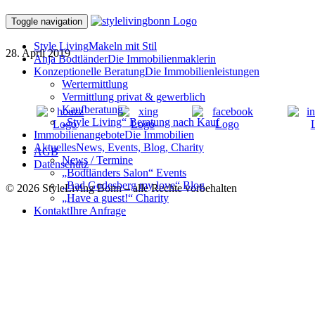
190422-204
Toggle navigation
Style Living
Makeln mit Stil
28. April 2019
Anja Bodtländer
Die Immobilienmaklerin
Konzeptionelle Beratung
Die Immobilienleistungen
Wertermittlung
Vermittlung privat & gewerblich
Kaufberatung
„Style Living“ Beratung nach Kauf
Immobilienangebote
Die Immobilien
Aktuelles
News, Events, Blog, Charity
AGB
News / Termine
Datenschutz
„Bodtländers Salon“ Events
„Bad Godesberg my love“ Blog
© 2026 StyleLiving Bonn – alle Rechte vorbehalten
„Have a guest!“ Charity
Kontakt
Ihre Anfrage