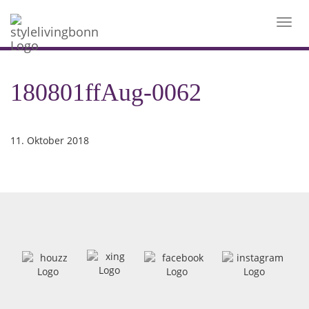
Toggl
navig
180801ffAug-0062
11. Oktober 2018