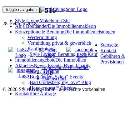
180201ffFeb-516
Toggle navigation
Style Living
Makeln mit Stil
28. Februar 2018
Anja Bodtländer
Die Immobilienmaklerin
Konzeptionelle Beratung
Die Immobilienleistungen
Wertermittlung
Vermittlung privat & gewerblich
Startseite
Kaufberatung
Kontakt
„Style Living“ Beratung nach Kauf
Gebühren &
Immobilienangebote
Die Immobilien
Provisionen
Aktuelles
News, Events, Blog, Charity
Impressum / Disclaimer
News / Termine
AGB
„Bodtländers Salon“ Events
Datenschutz
„Bad Godesberg my love“ Blog
„Have a guest!“ Charity
© 2026 StyleLiving Bonn – alle Rechte vorbehalten
Kontakt
Ihre Anfrage