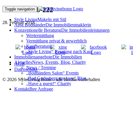
180201ffFeb-222
Toggle navigation
Style Living
Makeln mit Stil
28. Februar 2018
Anja Bodtländer
Die Immobilienmaklerin
Konzeptionelle Beratung
Die Immobilienleistungen
Wertermittlung
Vermittlung privat & gewerblich
Kaufberatung
„Style Living“ Beratung nach Kauf
Immobilienangebote
Die Immobilien
Aktuelles
News, Events, Blog, Charity
AGB
News / Termine
Datenschutz
„Bodtländers Salon“ Events
„Bad Godesberg my love“ Blog
© 2026 StyleLiving Bonn – alle Rechte vorbehalten
„Have a guest!“ Charity
Kontakt
Ihre Anfrage