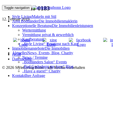
190203Immo-0183
Toggle navigation
Style Living
Makeln mit Stil
12. Februar 2019
Anja Bodtländer
Die Immobilienmaklerin
Konzeptionelle Beratung
Die Immobilienleistungen
Wertermittlung
Vermittlung privat & gewerblich
Kaufberatung
„Style Living“ Beratung nach Kauf
Immobilienangebote
Die Immobilien
Aktuelles
News, Events, Blog, Charity
AGB
News / Termine
Datenschutz
„Bodtländers Salon“ Events
„Bad Godesberg my love“ Blog
© 2026 StyleLiving Bonn – alle Rechte vorbehalten
„Have a guest!“ Charity
Kontakt
Ihre Anfrage