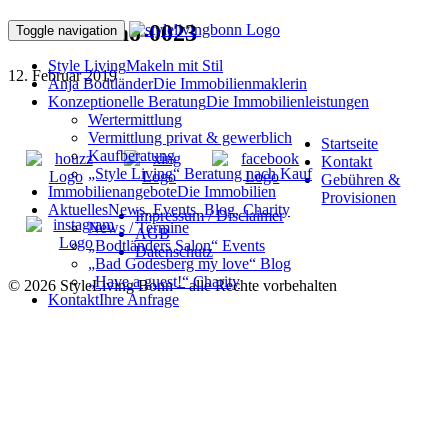
190203Immo-0023
Toggle navigation
Style Living
Makeln mit Stil
12. Februar 2019
Anja Bodtländer
Die Immobilienmaklerin
Konzeptionelle Beratung
Die Immobilienleistungen
Wertermittlung
Vermittlung privat & gewerblich
Startseite
Kaufberatung
Kontakt
„Style Living“ Beratung nach Kauf
Gebühren &
Immobilienangebote
Die Immobilien
Provisionen
Aktuelles
News, Events, Blog, Charity
Impressum / Disclaimer
News / Termine
AGB
„Bodtländers Salon“ Events
Datenschutz
„Bad Godesberg my love“ Blog
„Have a guest!“ Charity
© 2026 StyleLiving Bonn – alle Rechte vorbehalten
Kontakt
Ihre Anfrage