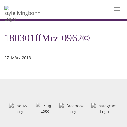
Toggl
navig
180301ffMrz-0962©
27. März 2018