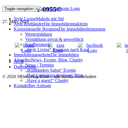
180301ffMrz-0955©
Toggle navigation
Style Living
Makeln mit Stil
27. März 2018
Anja Bodtländer
Die Immobilienmaklerin
Konzeptionelle Beratung
Die Immobilienleistungen
Wertermittlung
Vermittlung privat & gewerblich
Kaufberatung
„Style Living“ Beratung nach Kauf
Immobilienangebote
Die Immobilien
Aktuelles
News, Events, Blog, Charity
AGB
News / Termine
Datenschutz
„Bodtländers Salon“ Events
„Bad Godesberg my love“ Blog
© 2026 StyleLiving Bonn – alle Rechte vorbehalten
„Have a guest!“ Charity
Kontakt
Ihre Anfrage