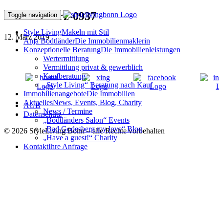
180301ffMrz-0937
Toggle navigation
Style Living
Makeln mit Stil
12. März 2019
Anja Bodtländer
Die Immobilienmaklerin
Konzeptionelle Beratung
Die Immobilienleistungen
Wertermittlung
Vermittlung privat & gewerblich
Kaufberatung
„Style Living“ Beratung nach Kauf
Immobilienangebote
Die Immobilien
Aktuelles
News, Events, Blog, Charity
AGB
News / Termine
Datenschutz
„Bodtländers Salon“ Events
„Bad Godesberg my love“ Blog
© 2026 StyleLiving Bonn – alle Rechte vorbehalten
„Have a guest!“ Charity
Kontakt
Ihre Anfrage