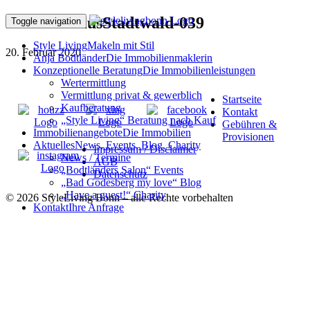
200110ffHausStadtwald-039
Toggle navigation
Style Living
Makeln mit Stil
20. Februar 2020
Anja Bodtländer
Die Immobilienmaklerin
Konzeptionelle Beratung
Die Immobilienleistungen
Wertermittlung
Vermittlung privat & gewerblich
Startseite
Kaufberatung
Kontakt
„Style Living“ Beratung nach Kauf
Gebühren &
Immobilienangebote
Die Immobilien
Provisionen
Aktuelles
News, Events, Blog, Charity
Impressum / Disclaimer
News / Termine
AGB
„Bodtländers Salon“ Events
Datenschutz
„Bad Godesberg my love“ Blog
„Have a guest!“ Charity
© 2026 StyleLiving Bonn – alle Rechte vorbehalten
Kontakt
Ihre Anfrage