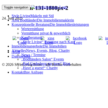
250501ffMai-131-1800px-2
Toggle navigation
Style Living
Makeln mit Stil
24. Juni 2025
Anja Bodtländer
Die Immobilienmaklerin
Konzeptionelle Beratung
Die Immobilienleistungen
Wertermittlung
Vermittlung privat & gewerblich
Kaufberatung
„Style Living“ Beratung nach Kauf
Immobilienangebote
Die Immobilien
Aktuelles
News, Events, Blog, Charity
AGB
News / Termine
Datenschutz
„Bodtländers Salon“ Events
„Bad Godesberg my love“ Blog
© 2026 StyleLiving Bonn – alle Rechte vorbehalten
„Have a guest!“ Charity
Kontakt
Ihre Anfrage