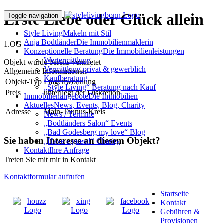
Erste Liebe oder Glück allein
Toggle navigation
Style Living
Makeln mit Stil
Anja Bodtländer
Die Immobilienmaklerin
1.OG
Konzeptionelle Beratung
Die Immobilienleistungen
Wertermittlung
Objekt wurde bereits vermietet
Vermittlung privat & gewerblich
Allgemeine Informationen
Kaufberatung
Objekt-Typ
Etagenwohnung
„Style Living“ Beratung nach Kauf
Preis
unterliegt der Diskretion
Immobilienangebote
Die Immobilien
Aktuelles
News, Events, Blog, Charity
Adresse
Main-Taunus-Kreis
News / Termine
„Bodtländers Salon“ Events
„Bad Godesberg my love“ Blog
Sie haben Interesse an diesem Objekt?
„Have a guest!“ Charity
Kontakt
Ihre Anfrage
Treten Sie mit mir in Kontakt
Kontaktformular aufrufen
Startseite
Kontakt
Gebühren &
Provisionen