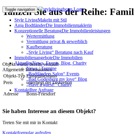
Tanzen Sie aus der Reihe: Famil
Toggle navigation
Style Living
Makeln mit Stil
Anja Bodtländer
Die Immobilienmaklerin
Konzeptionelle Beratung
Die Immobilienleistungen
Wertermittlung
Vermittlung privat & gewerblich
Kaufberatung
„Style Living“ Beratung nach Kauf
Immobilienangebote
Die Immobilien
Aktuelles
News, Events, Blog, Charity
Objekt wurde bereits verkauft
News / Termine
Allgemeine Informationen
„Bodtländers Salon“ Events
Objekt-Typ
Einfamilienhaus
„Bad Godesberg my love“ Blog
Preis
unterliegt der Diskretion
„Have a guest!“ Charity
Kontakt
Ihre Anfrage
Adresse
Bonn-Friesdorf
Sie haben Interesse an diesem Objekt?
Treten Sie mit mir in Kontakt
Kontaktformular aufrufen