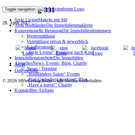
160801ffAug-331
Toggle navigation
Style Living
Makeln mit Stil
28. April 2017
Anja Bodtländer
Die Immobilienmaklerin
Konzeptionelle Beratung
Die Immobilienleistungen
Wertermittlung
Vermittlung privat & gewerblich
Kaufberatung
„Style Living“ Beratung nach Kauf
Immobilienangebote
Die Immobilien
Aktuelles
News, Events, Blog, Charity
AGB
News / Termine
Datenschutz
„Bodtländers Salon“ Events
„Bad Godesberg my love“ Blog
© 2026 StyleLiving Bonn – alle Rechte vorbehalten
„Have a guest!“ Charity
Kontakt
Ihre Anfrage