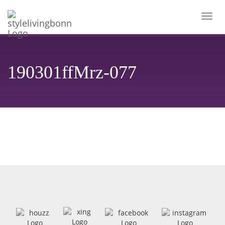
Toggl
navig
190301ffMrz-077