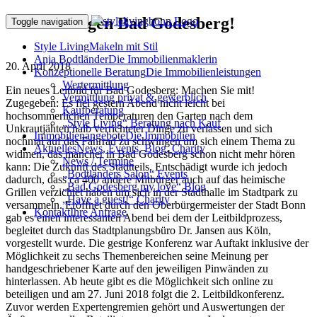
Guten Morgen Bad Godesberg!
Toggle navigation
Style Living
Makeln mit Stil
Anja Bodtländer
Die Immobilienmaklerin
20. April 2018
Konzeptionelle Beratung
Die Immobilienleistungen
Wertermittlung
Ein neues Leitbild für Bad Godesberg: Machen Sie mit!
Vermittlung privat & gewerblich
Zugegeben: Es fiel gestern Abend nicht leicht bei
Kaufberatung
hochsommerlichen Temperaturen den Garten nach dem
„Style Living“ Beratung nach Kauf
Unkrautjähten halb verrichteter Dinge zu verlassen und sich
Immobilienangebote
Die Immobilien
nochmal auf das Fahrrad zu schwingen um sich einem Thema zu
Aktuelles
News, Events, Blog, Charity
widmen, das mancher in Bad Godesberg schon nicht mehr hören
News / Termine
kann: Die Zukunft des Stadtteils. Entschädigt wurde ich jedoch
„Bodtländers Salon“ Events
dadurch, dass ca 400 andere Mitbürger auch auf das heimische
„Bad Godesberg my love“ Blog
Grillen verzichtet haben um sich in der Stadthalle im Stadtpark zu
„Have a guest!“ Charity
versammeln. Eröffnet durch den Oberbürgermeister der Stadt Bonn
Kontakt
Ihre Anfrage
gab es einen interessanten Abend bei dem der Leitbildprozess,
begleitet durch das Stadtplanungsbüro Dr. Jansen aus Köln,
vorgestellt wurde. Die gestrige Konferenz war Auftakt inklusive der
Möglichkeit zu sechs Themenbereichen seine Meinung per
handgeschriebener Karte auf den jeweiligen Pinwänden zu
hinterlassen. Ab heute gibt es die Möglichkeit sich online zu
beteiligen und am 27. Juni 2018 folgt die 2. Leitbildkonferenz.
Zuvor werden Expertengremien gehört und Auswertungen der