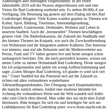
Äußerungen aller Beteiligten vorgenommen. In der ersten
Jahreshälfte 2019 soll der Prozess abgeschlossen sein und eine
Vision für Bad Godesberg erarbeitet sein. Es stehen 80.000,-€ zur
Verfügung. Die Betonung lag gestern auf dem Dialog mit den Bad
Godesberger Bürgern. Viele Karten wurden gepinnt zu Themen wie
Kultur, Sport, Bildung, Tourismus, Innenstadtgestaltung,
Einzelhandel, Gastronomie, Denkmäler, Wohnen und Leben in
unserem Stadtteil. Auch die „brennenden“ Themen beschäftigten
gestern viele: Die Bäderdiskussion, die Zukunft der Stadthalle und
des kleinen Theaters im Kurpark, wie auch die Zweckentfremdung
von Wohnraum und die Integration anderer Kulturen. Das Interesse
war immens, man traf alte Bekannte und die Medienvertreter aus
Presse, Funk und TV haben gestern live und heute morgen schon
umfangreich berichtet. Die, die mich persönlich kennen, wissen um
meine Liebe zu meiner Heimatstadt Bad Godesberg. Heute morgen
bin ich aufgestanden und spürte ein wenig Aufbruchstimmung und
sagte „Guten Morgen Bad Godesberg, ich glaube es wird sich viel
tun.“ Unser Stadtteil hat das Potenzial sich auf die Zukunft zu
richten mit allen vorhandenen wunderbaren
Alleinstellungsmerkmalen. Der Übergang nach Hauptstadtzeiten,
die manche zurück sehnen, fordert eine moderne Identität bei
Achtung der vorhandenen Werte und die Welt wandelt sich leider
oder zum Glück eben überall. Man sollte dies nur nicht dem Zufall
überlassen. Bitte bringen Sie sich ein und beteiligen Sie sich am
Leitbildprozess für Bad Godesberg unter: www.bonn-macht-mit.de.