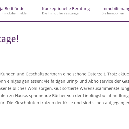
ja Bodtländer
Konzeptionelle Beratung
Immobilienan
 Immobilienmaklerin
Die Immobilienleistungen
Die Immobilien
tage!
n Kunden und Geschäftspartnern eine schöne Osterzeit. Trotz aktu
n einiges geniessen: vielfältigen Bring- und Abholservice der Ga
ser leibliches Wohl sorgen. Gut sortierte Warenzusammenstellunge
len zu Hause, spannende Bücher von der Lieblingsbuchhandlung.
tür. Die Kirschblüten trotzen der Krise und sind schon aufgegang