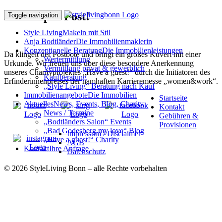
Freude per Post!
Toggle navigation
Style Living
Makeln mit Stil
Anja Bodtländer
Die Immobilienmaklerin
Konzeptionelle Beratung
Die Immobilienleistungen
Da klingelt der Postbote und bringt ein großes Kuvert mit einer
Wertermittlung
Urkunde. Wir freuen uns über diese besondere Anerkennung
Vermittlung privat & gewerblich
unseres Charityprojektes „Have a guest!“ durch die Initiatoren des
Kaufberatung
Erfinderinnenpreises der namhaften Karrieremesse „women&work“.
„Style Living“ Beratung nach Kauf
Immobilienangebote
Die Immobilien
Startseite
Aktuelles
News, Events, Blog, Charity
Kontakt
News / Termine
Gebühren &
„Bodtländers Salon“ Events
Provisionen
„Bad Godesberg my love“ Blog
Impressum / Disclaimer
„Have a guest!“ Charity
AGB
Kontakt
Ihre Anfrage
Datenschutz
© 2026 StyleLiving Bonn – alle Rechte vorbehalten