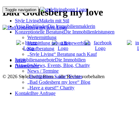
Bad Godesberg my love
Toggle navigation
Style Living
Makeln mit Stil
Anja Bodtländer
Die Immobilienmaklerin
Konzeptionelle Beratung
Die Immobilienleistungen
Wertermittlung
Vermittlung privat & gewerblich
Kaufberatung
„Style Living“ Beratung nach Kauf
Immobilienangebote
Die Immobilien
AGB
Aktuelles
News, Events, Blog, Charity
Datenschutz
News / Termine
© 2026 StyleLiving Bonn – alle Rechte vorbehalten
„Bodtländers Salon“ Events
„Bad Godesberg my love“ Blog
„Have a guest!“ Charity
Kontakt
Ihre Anfrage