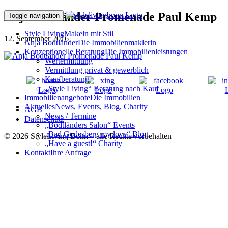
Anja Bodtländer Promenade Paul Kemp
Toggle navigation
Style Living
Makeln mit Stil
12. September 2016
Anja Bodtländer
Die Immobilienmaklerin
Konzeptionelle Beratung
Die Immobilienleistungen
Wertermittlung
Vermittlung privat & gewerblich
Kaufberatung
„Style Living“ Beratung nach Kauf
Immobilienangebote
Die Immobilien
Aktuelles
News, Events, Blog, Charity
AGB
News / Termine
Datenschutz
„Bodtländers Salon“ Events
„Bad Godesberg my love“ Blog
© 2026 StyleLiving Bonn – alle Rechte vorbehalten
„Have a guest!“ Charity
Kontakt
Ihre Anfrage